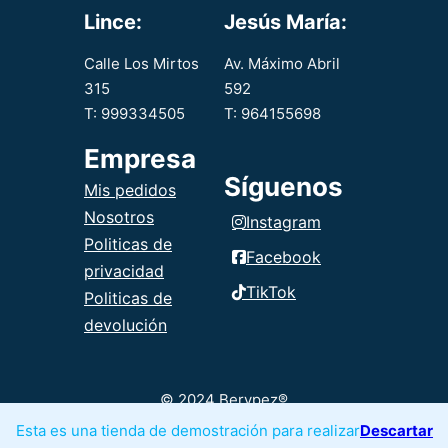
Lince:
Jesús María:
Calle Los Mirtos
Av. Máximo Abril
315
592
T: 999334505
T: 964155698
Empresa
Síguenos
Mis pedidos
Nosotros
Instagram
Politicas de
Facebook
privacidad
TikTok
Politicas de
devolución
© 2024 Berypez®
Esta es una tienda de demostración para realizar
Descartar