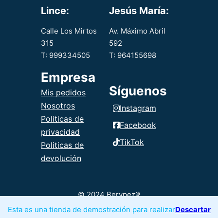
Lince:
Jesús María:
Calle Los Mirtos
Av. Máximo Abril
315
592
T: 999334505
T: 964155698
Empresa
Síguenos
Mis pedidos
Nosotros
Instagram
Politicas de
Facebook
privacidad
TikTok
Politicas de
devolución
© 2024 Berypez®
Esta es una tienda de demostración para realizar
Descartar