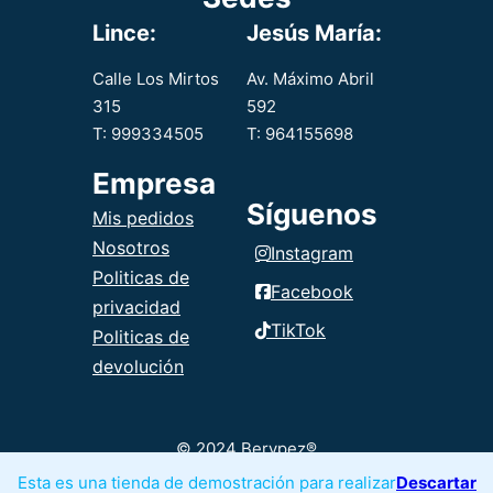
de arroz.
Lince:
Jesús María:
Calle Los Mirtos
Av. Máximo Abril
315
592
T: 999334505
T: 964155698
Empresa
Síguenos
Mis pedidos
Nosotros
Instagram
Politicas de
Facebook
privacidad
TikTok
Politicas de
devolución
© 2024 Berypez®
Esta es una tienda de demostración para realizar
Descartar