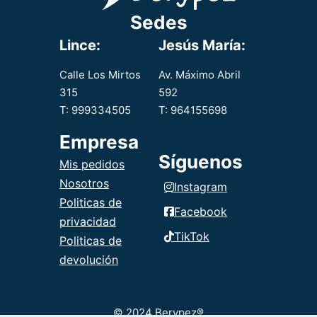
de arroz.
Sedes
Lince:
Jesús María:
Calle Los Mirtos
Av. Máximo Abril
315
592
T: 999334505
T: 964155698
Empresa
Síguenos
Mis pedidos
Nosotros
Instagram
Politicas de
Facebook
privacidad
TikTok
Politicas de
devolución
© 2024 Berypez®